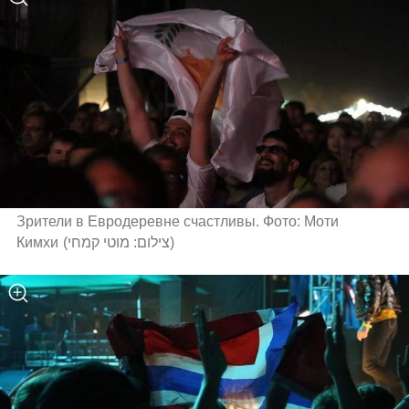
Зрители в Евродеревне счастливы. Фото: Моти 
Кимхи
(
צילום: מוטי קמחי
)