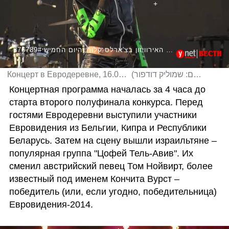
376789#כפר האירוויזון בצ'ארלס קלור, היום החמישי
Концерт в Евродеревне, 16.05.19
(
צילום: שמוליק דודפור
)
Концертная программа началась за 4 часа до 
старта второго полуфинала конкурса. Перед 
гостями Евродеревни выступили участники 
Евровидения из Бельгии, Кипра и Республики 
Беларусь. Затем на сцену вышли израильтяне – 
популярная группа "Цофей Тель-Авив". Их 
сменил австрийский певец Том Нойвирт, более 
известный под именем Кончита Вурст – 
победитель (или, если угодно, победительница) 
Евровидения-2014. 