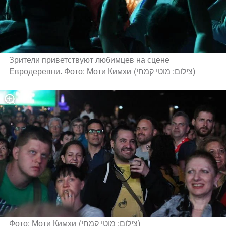
Зрители приветствуют любимцев на сцене 
Евродеревни. Фото: Моти Кимхи
(
צילום: מוטי קמחי
)
Фото: Моти Кимхи
(
צילום: מוטי קמחי
)