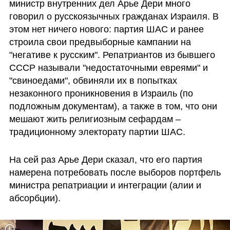
министр внутренних дел Арье Дери много 
говорил о русскоязычных гражданах Израиля. В 
этом нет ничего нового: партия ШАС и ранее 
строила свои предвыборные кампании на 
"негативе к русским". Репатриантов из бывшего 
СССР называли "недостаточными евреями" и 
"свиноедами", обвиняли их в попытках 
незаконного проникновения в Израиль (по 
подложным документам), а также в том, что они 
мешают жить религиозным сефардам – 
традиционному электорату партии ШАС.
На сей раз Арье Дери сказал, что его партия 
намерена потребовать после выборов портфель 
министра репатриации и интеграции (алии и 
абсорбции).  