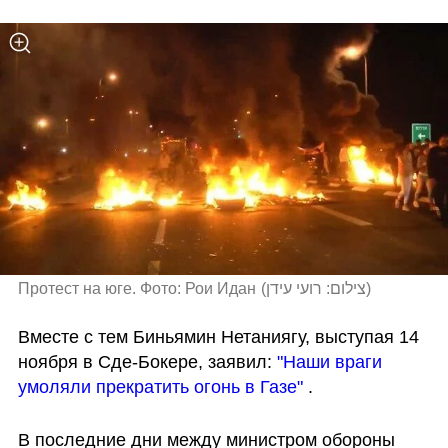
Протест на юге. Фото: Рои Идан
(
צילום: רועי עידן
)
Вместе с тем Биньямин Нетаниягу, выступая 14 
ноября в Сде-Бокере, заявил: 
"Наши враги 
умоляли прекратить огонь в Газе"
 .
В последние дни между министром обороны 