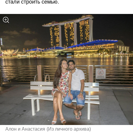
стали строить семью.
Алон и Анастасия
(
Из личного архива
)