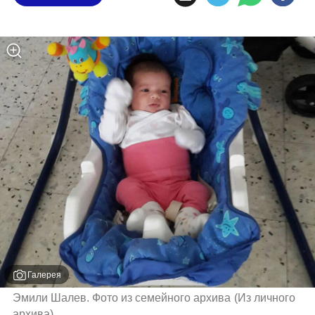
Галерея
Эмили Шалев. Фото из семейного архива
(
Из личного 
архива
)