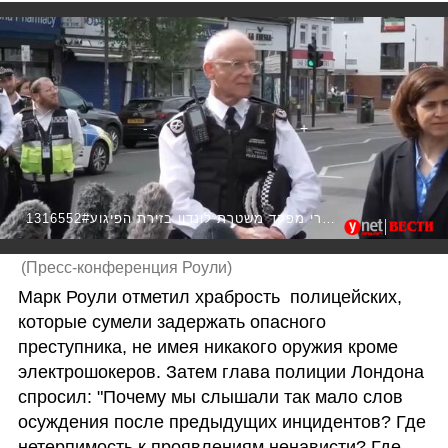
1316552#צעקות "בושה!" במהלך דברי מפקד משטרת לונדון בזירת הפיגוע
(
Пресс-конференция Роули
)
Марк Роули отметил храбрость  полицейских, 
которые сумели задержать опасного 
преступника, не имея никакого оружия кроме 
электрошокеров. Затем глава полиции Лондона 
спросил: "Почему мы слышали так мало слов 
осуждения после предыдущих инцидентов? Где 
нетерпимость к проявлениям ненависти? Где 