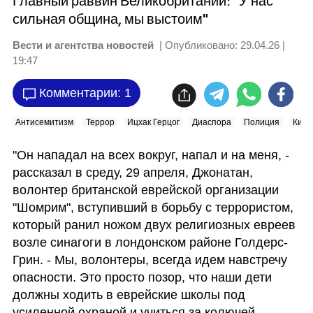
Главный раввин Великобритании: "У нас
сильная община, мы выстоим"
Вести и агентства новостей
| Опубликовано:
29.04.26 |
19:47
Комментарии: 1
Антисемитизм
Террор
Ицхак Герцог
Диаспора
Полиция
Кир 
"Он нападал на всех вокруг, напал и на меня, - 
рассказал в среду, 29 апреля, Джонатан, 
волонтер британской еврейской организации 
"Шомрим", вступивший в борьбу с террористом, 
который ранил ножом двух религиозных евреев 
возле синагоги в лондонском районе Голдерс-
Грин. - Мы, волонтеры, всегда идем навстречу 
опасности. Это просто позор, что наши дети 
должны ходить в еврейские школы под 
усиленной охраной и учиться за колючей 