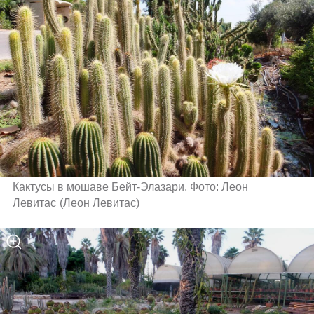
Кактусы в мошаве Бейт-Элазари. Фото: Леон 
Левитас
(
Леон Левитас
)