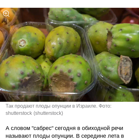
Так продают плоды опунции в Израиле. Фото: 
shutterstock
(
shutterstock
)
А словом "сабрес" сегодня в обиходной речи 
называют плоды опунции. В середине лета в 