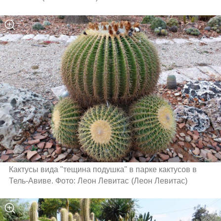
Кактусы вида "тещина подушка" в парке кактусов в 
Тель-Авиве. Фото: Леон Левитас
(
Леон Левитас
)