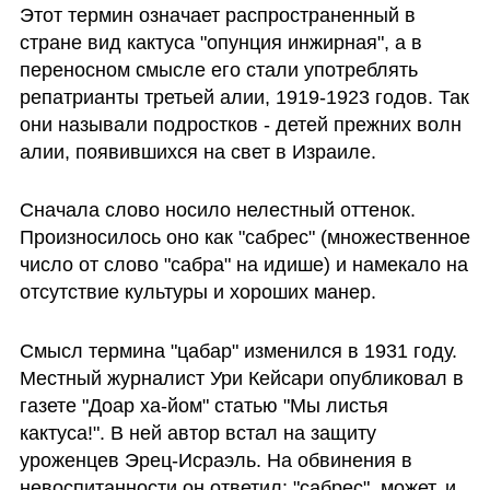
Этот термин означает распространенный в 
стране вид кактуса "опунция инжирная", а в 
переносном смысле его стали употреблять 
репатрианты третьей алии, 1919-1923 годов. Так 
они называли подростков - детей прежних волн 
алии, появившихся на свет в Израиле. 
Сначала слово носило нелестный оттенок. 
Произносилось оно как "сабрес" (множественное 
число от слово "сабра" на идише) и намекало на 
отсутствие культуры и хороших манер.
Смысл термина "цабар" изменился в 1931 году. 
Местный журналист Ури Кейсари опубликовал в 
газете "Доар ха-йом" статью "Мы листья 
кактуса!". В ней автор встал на защиту 
уроженцев Эрец-Исраэль. На обвинения в 
невоспитанности он ответил: "сабрес", может, и 