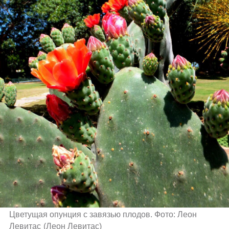
Цветущая опунция с завязью плодов. Фото: Леон 
Левитас
(
Леон Левитас
)