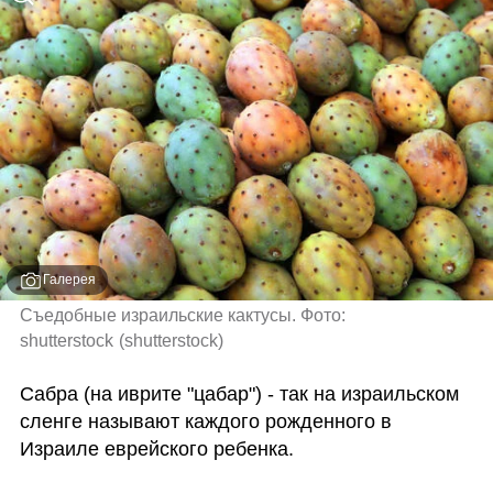
Галерея
Съедобные израильские кактусы. Фото: 
shutterstock
(
shutterstock
)
Сабра (на иврите "цабар") - так на израильском 
сленге называют каждого рожденного в 
Израиле еврейского ребенка. 