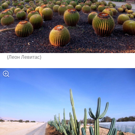
(
Леон Левитас
)