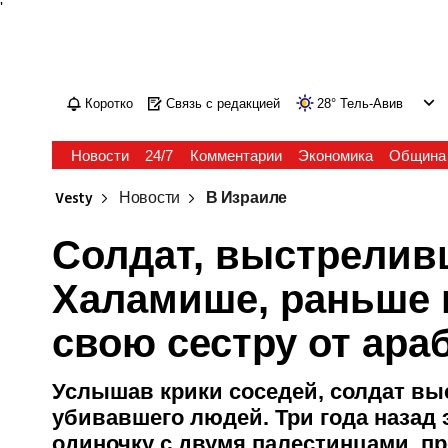
'
Коротко
Связь с редакцией
28
°
Тель-Авив
Новости
24/7
Комментарии
Экономика
Община
Vesty
Новости
В Израиле
Солдат, выстрелив
Халамише, раньше 
свою сестру от ара
Услышав крики соседей, солдат выс
убивавшего людей. Три года назад 
одиночку с двумя палестинцами, п