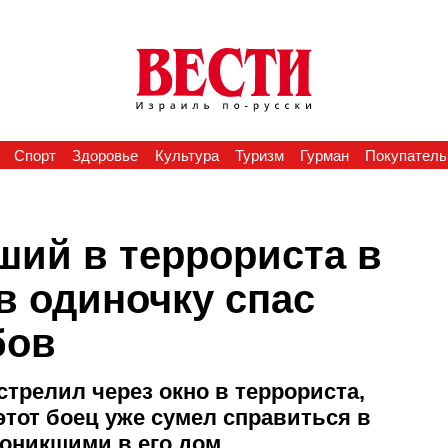
Спорт
Здоровье
Культура
Туризм
Гурман
Покупатель
ший в террориста в
в одиночку спас
бов
трелил через окно в террориста,
этот боец уже сумел справиться в
роникшими в его дом