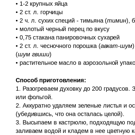
• 1-2 крупных яйца

• 2 ст. л. горчицы

• 2 ч. л. сухих специй - тимьяна (
тимин
), 
• молотый черный перец по вкусу

• 0,75 стакана панировочных сухарей

• 2 ст. л. чесночного порошка (
авкат-шум
)
(
шум гвиши
)

• растительное масло в аэрозольной упак
1. Разогреваем духовку до 200 градусов. 
или фольгой.

2. Аккуратно удаляем зеленые листья и ос
(убедившись, что она осталась целой).

3. Высыпаем в кастрюлю, подходящую под 
заливаем водой и кладем в нее цветную к