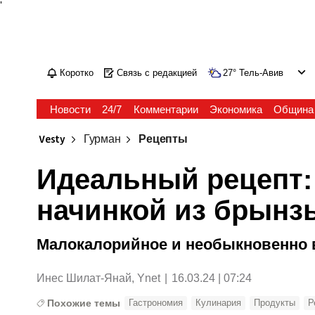
'
Коротко
Связь с редакцией
27
°
Тель-Авив
Новости
24/7
Комментарии
Экономика
Община
Vesty
Гурман
Рецепты
Идеальный рецепт: 
начинкой из брынз
Малокалорийное и необыкновенно в
Инес Шилат-Янай, Ynet
|
16.03.24 | 07:24
Похожие темы
Гастрономия
Кулинария
Продукты
Р