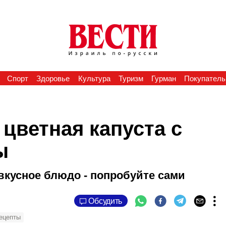
Спорт
Здоровье
Культура
Туризм
Гурман
Покупатель
цветная капуста с
ы
кусное блюдо - попробуйте сами
Обсудить
ецепты