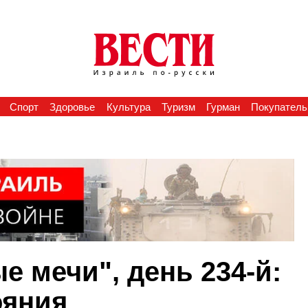
Спорт
Здоровье
Культура
Туризм
Гурман
Покупатель
 мечи", день 234-й:
ояния