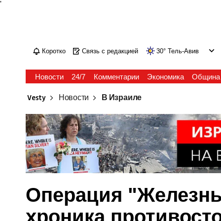
'
Коротко
Связь с редакцией
30
°
Тель-Авив
Новости
24/7
Комментарии
Экономика
Община
Vesty
Новости
В Израиле
Операция "Железные
хроника противост