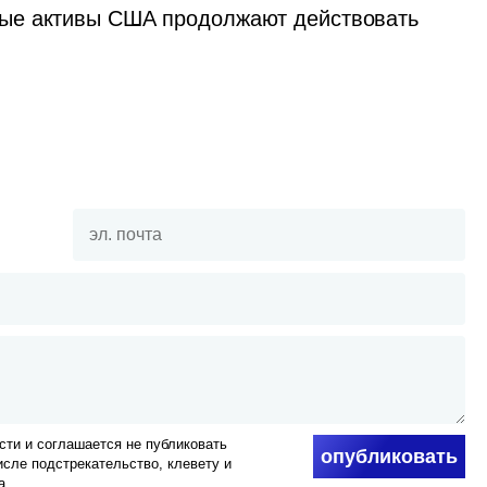
ые активы США продолжают действовать 
ти и соглашается не публиковать
опубликовать
числе подстрекательство, клевету и
а.