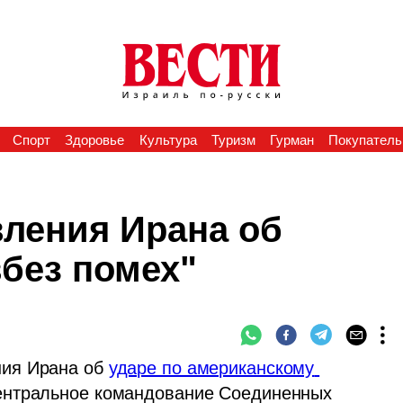
Спорт
Здоровье
Культура
Туризм
Гурман
Покупатель
ления Ирана об
вбез помех"
ия Ирана об 
ударе по американскому 
ентральное командование Соединенных 