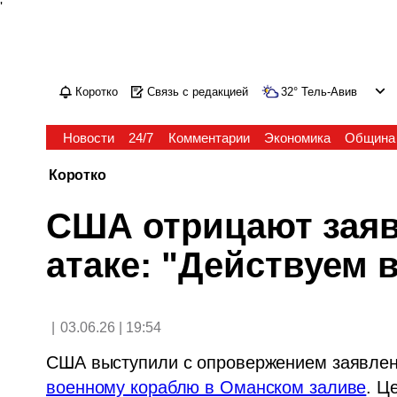
'
Коротко
Связь с редакцией
32
°
Тель-Авив
Новости
24/7
Комментарии
Экономика
Община
Коротко
США отрицают заяв
атаке: "Действуем 
|
03.06.26 | 19:54
США выступили с опровержением заявлен
военному кораблю в Оманском заливе
. Ц