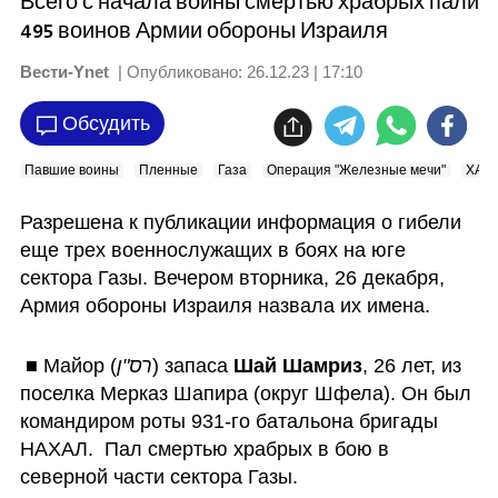
Всего с начала войны смертью храбрых пали
495 воинов Армии обороны Израиля
Вести-Ynet
| Опубликовано:
26.12.23 | 17:10
Обсудить
Павшие воины
Пленные
Газа
Операция "Железные мечи"
ХАМ
Разрешена к публикации информация о гибели 
еще трех военнослужащих в боях на юге 
сектора Газы. Вечером вторника, 26 декабря, 
Армия обороны Израиля назвала их имена.
 ■ Майор (
רס"ן
) запаса 
Шай Шамриз
, 26 лет, из 
поселка Мерказ Шапира (округ Шфела). Он был 
командиром роты 931-го батальона бригады 
НАХАЛ.  Пал смертью храбрых в бою в 
северной части сектора Газы.