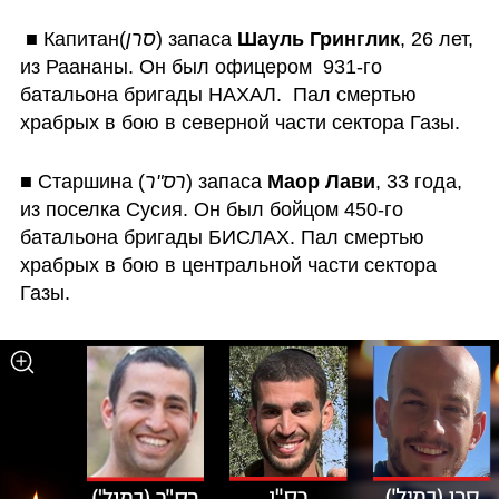
 ■ Капитан(
סרן
) запаса 
Шауль Гринглик
, 26 лет, 
из Раананы. Он был офицером  931-го 
батальона бригады НАХАЛ.  Пал смертью 
храбрых в бою в северной части сектора Газы.
■ Старшина (
רס"ר
) запаса 
Маор Лави
, 33 года, 
из поселка Сусия. Он был бойцом 450-го 
батальона бригады БИСЛАХ. Пал смертью 
храбрых в бою в центральной части сектора 
Газы.