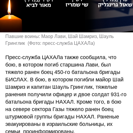
Павшие воины: Маор Лави, Шай Шамриз, Шауль 
Гринглик 
(
Фото: пресс-служба ЦАХАЛа
)
Пресс-служба ЦАХАЛа также сообщила, что 
бою, в котором погиб старшина Лави, был 
тяжело ранен боец 450-го батальона бригады 
БИСЛАХ. В бою, в котором погибли майор Шай 
Шамриз и капитан Шауль Гринглик, тяжелые 
ранения получили офицер и двое солдат 931-го 
батальона бригады НАХАЛ. Кроме того, в бою 
на севере сектора Газы тяжело ранен боец 
штурмовой группы бригады НАХАЛ. Раненые 
эвакуированы в израильские больницы, их 
семьи  проинформированы.