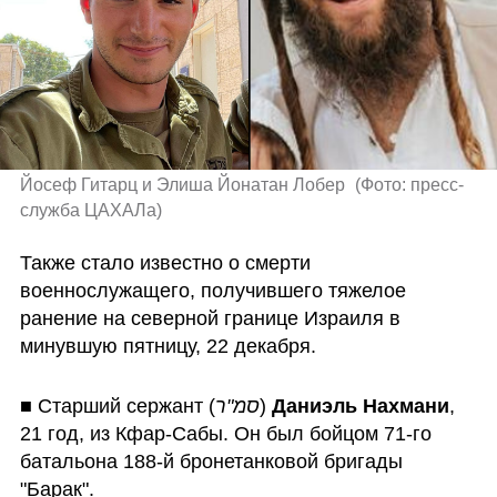
Йосеф Гитарц и Элиша Йонатан Лобер 
(
Фото: пресс-
служба ЦАХАЛа
)
Также стало известно о смерти 
военнослужащего, получившего тяжелое 
ранение на северной границе Израиля в 
минувшую пятницу, 22 декабря.
■ Старший сержант (
סמ"ר
)
Даниэль Нахмани
, 
21 год, из Кфар-Сабы. Он был бойцом 71-го 
батальона 188-й бронетанковой бригады 
"Барак".