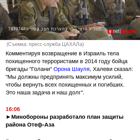
793974#הרמטכ"ל הרצי הלוי בהערכת מצב בסוריה
(
Съемка: пресс-служба ЦАХАЛа
)
Комментируя возвращение в Израиль тела 
похищенного террористами в 2014 году бойца 
бригады "Голани" 
Орона Шауля
, Халеви сказал: 
"Мы должны предпринять максимум усилий, 
чтобы вернуть всех похищенных и погибших. 
Это наша задача и наш долг".
16:06
►Минобороны разработало план защиты 
района Отеф-Аза