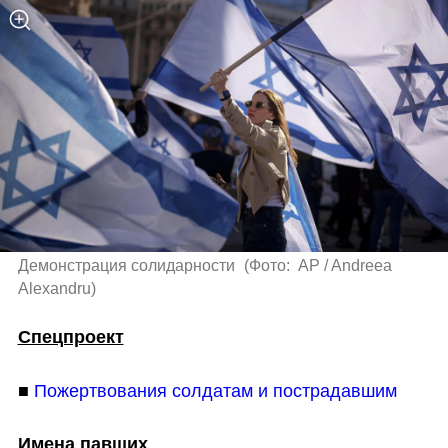
Демонстрация солидарности 
(
Фото:  AP / Andreea 
Alexandru
)
Спецпроект
■ 
Пожертвования солдатам и пострадавшим
Имена павших