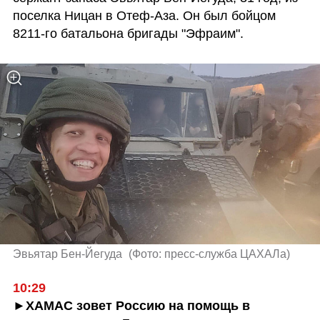
поселка Ницан в Отеф-Аза. Он был бойцом 
8211-го батальона бригады "Эфраим".
Эвьятар Бен-Йегуда 
(
Фото: пресс-служба ЦАХАЛа
)
10:29
►ХАМАС зовет Россию на помощь в 