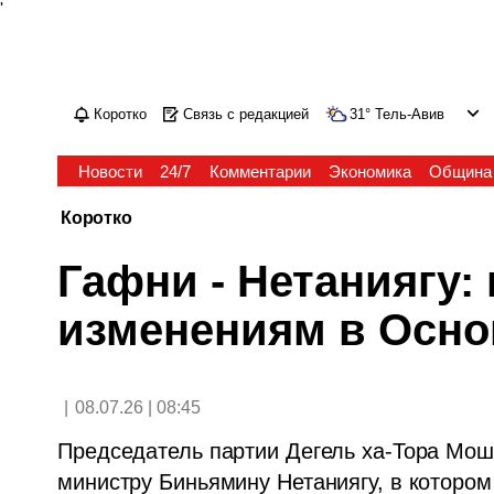
'
Коротко
Связь с редакцией
31
°
Тель-Авив
Новости
24/7
Комментарии
Экономика
Община
Коротко
Гафни - Нетаниягу: 
изменениям в Осно
|
08.07.26 | 08:45
Председатель партии Дегель ха-Тора Мош
министру Биньямину Нетаниягу, в котором 