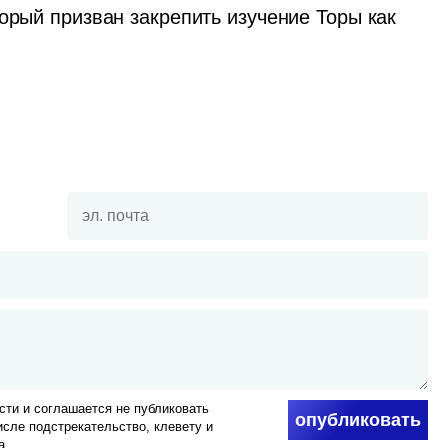
орый призван закрепить изучение Торы как 
ти и соглашается не публиковать
опубликовать
числе подстрекательство, клевету и
а.