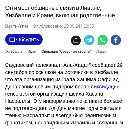
Он имеет обширные связи в Ливане,
Хизбалле и Иране, включая родственные
Вести-Ynet
| Опубликовано:
29.09.24 | 19:35
Обсудить
Хизбалла
Иран
Операция "Северные стрелы"
Ливан
Саудовский телеканал "Аль-Хадат" сообщает 29 
сентября со ссылкой на источники в Хизбалле, 
что эта организация избрала Хашима Сафи ад-
Дина своим новым лидером после 
ликвидации 
генсека этой организации шейха Хасана 
Насраллы. Эту информацию пока никто больше 
не подтверждает. Ад-Дин многие годы считался 
"тенью Насраллы" и всегда был религиозным 
фанатиком, ненавидящим Израиль и связанным 