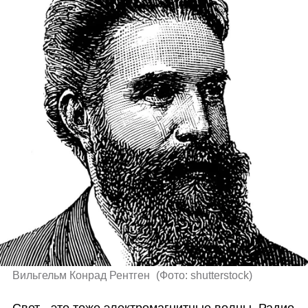
Вильгельм Конрад Рентген 
(
Фото: shutterstock
)