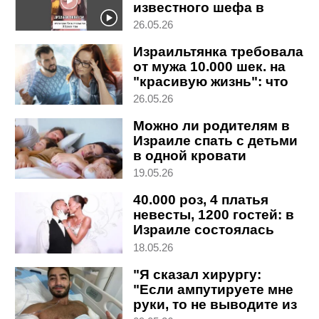
известного шефа в
переманивании поваров
26.05.26
из ее бара
Израильтянка требовала
от мужа 10.000 шек. на
"красивую жизнь": что
решил суд
26.05.26
Можно ли родителям в
Израиле спать с детьми
в одной кровати
19.05.26
40.000 роз, 4 платья
невесты, 1200 гостей: в
Израиле состоялась
свадьба года
18.05.26
"Я сказал хирургу:
"Если ампутируете мне
руки, то не выводите из