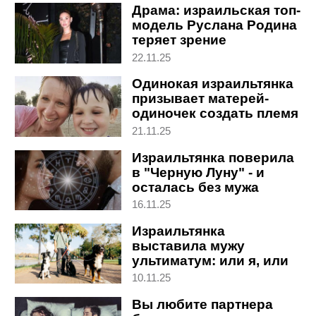
Драма: израильская топ-
модель Руслана Родина
теряет зрение
22.11.25
Одинокая израильтянка
призывает матерей-
одиночек создать племя
21.11.25
Израильтянка поверила
в "Черную Луну" - и
осталась без мужа
16.11.25
Израильтянка
выставила мужу
ультиматум: или я, или
твои собаки. Что он
10.11.25
решил
Вы любите партнера