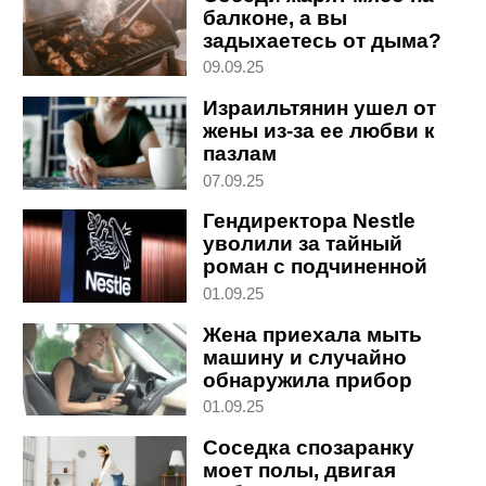
балконе, а вы
задыхаетесь от дыма?
Что говорит закон
09.09.25
Израильтянин ушел от
жены из-за ее любви к
пазлам
07.09.25
Гендиректора Nestle
уволили за тайный
роман с подчиненной
01.09.25
Жена приехала мыть
машину и случайно
обнаружила прибор
слежки
01.09.25
Соседка спозаранку
моет полы, двигая