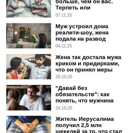
больше, чем он вас.
Терпеть или
расстаться?
07.11.25
Муж устроил дома
реалити-шоу, жена
подала на развод
04.11.25
Жена так достала мужа
криком и придирками,
что он принял меры
26.10.25
"Давай без
обязательств": как
понять, что мужчина
просто морочит вам
24.10.25
голову
Житель Иерусалима
получил 2,5 млн
шекелей за то, что стал