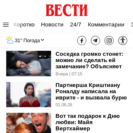
Коротко
Новости
24/7
Комментарии
Личная жизнь
31
°
Погода
Соседка громко стонет:
можно ли сделать ей
замечание? Объясняет
психолог
Вчера | 07:15
Партнерша Криштиану
Роналду написала на
иврите - и вызвала бурю
в сети
01.08.26
Вот так подарок к Дню
любви: Майя
Вертхаймер