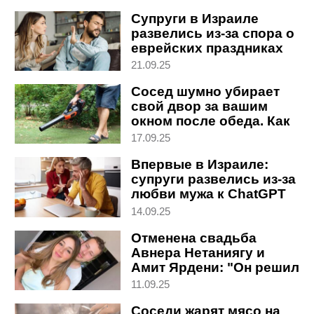
Супруги в Израиле
развелись из-за спора о
еврейских праздниках
21.09.25
Сосед шумно убирает
свой двор за вашим
окном после обеда. Как
это прекратить
17.09.25
Впервые в Израиле:
супруги развелись из-за
любви мужа к ChatGPT
14.09.25
Отменена свадьба
Авнера Нетаниягу и
Амит Ярдени: "Он решил
взять перерыв"
11.09.25
Соседи жарят мясо на