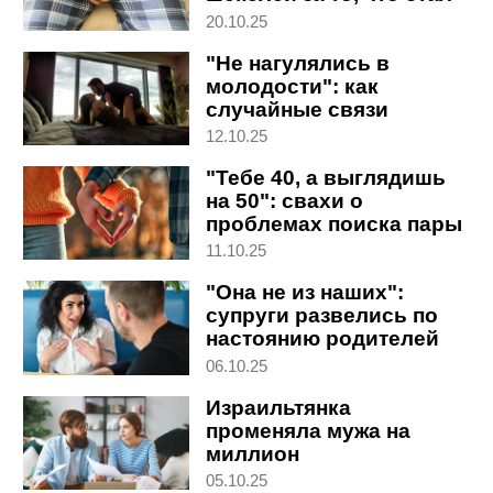
импотентом
20.10.25
"Не нагулялись в
молодости": как
случайные связи
влияют на серьезные
12.10.25
отношения
"Тебе 40, а выглядишь
на 50": свахи о
проблемах поиска пары
в Израиле
11.10.25
"Она не из наших":
супруги развелись по
настоянию родителей
мужа
06.10.25
Израильтянка
променяла мужа на
миллион
05.10.25