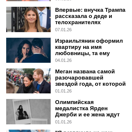
Впервые: внучка Трампа
рассказала о деде и
телохранителях
07.01.26
Израильтянин оформил
квартиру на имя
любовницы, та ему
изменила. Что решил
04.01.26
суд?
Меган названа самой
разочаровавшей
звездой года, от которой
бегут сотрудники
01.01.26
Олимпийская
медалистка Ярден
Джерби и ее жена ждут
ребенка
01.01.26