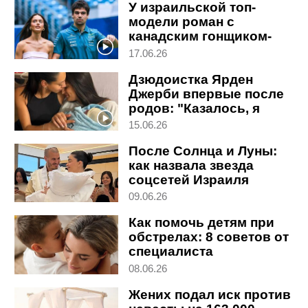
У израильской топ-
модели роман с
канадским гонщиком-
евреем: где они будут
17.06.26
жить
Дзюдоистка Ярден
Джерби впервые после
родов: "Казалось, я
рожаю стоя"
15.06.26
После Солнца и Луны:
как назвала звезда
соцсетей Израиля
третьего сына
09.06.26
Как помочь детям при
обстрелах: 8 советов от
специалиста
08.06.26
Жених подал иск против