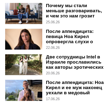
Почему мы стали
меньше разговаривать,
и чем это нам грозит
25.06.26
После аппендицита:
певица Ноа Кирел
опровергла слухи о
беременности
22.06.26
Две сотрудницы Intel в
Израиле прославились
как авторы эротических
романов
20.06.26
После аппендицита: Ноа
Кирел и ее муж наконец
уехали в медовый
месяц
17.06.26