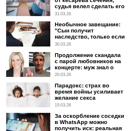
от кесарева сечения,
судья велел сделать его
принудительно
31.03.26
Необычное завещание:
"Сын получит
наследство, только если
разведется или
30.03.26
овдовеет"
Продолжение скандала
с парой любовников на
концерте: муж знал о
связи жены с боссом
20.03.26
Парадокс: страх во
время войны усиливает
желание секса
19.03.26
За оскорбление соседки
в WhatsApp можно
получить иск: реальная