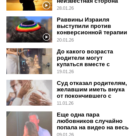
неизвестная сторона
войны в Израиле
28.01.26
Раввины Израиля
выступили против
конверсионной терапии
для религиозных ЛГБТ
20.01.26
До какого возраста
родители могут
купаться вместе с
ребенком: объясняет
19.01.26
адвокат
Суд отказал родителям,
желавшим иметь внука
от покончившего с
собой сына
11.01.26
Еще одна пара
любовников случайно
попала на видео на весь
мир
09.01.26