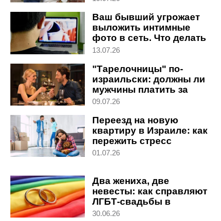
возвращения в
Ваш бывший угрожает
Великобританию
выложить интимные
фото в сеть. Что делать
13.07.26
"Тарелочницы" по-
израильски: должны ли
мужчины платить за
женщин на первом
09.07.26
свидании
Переезд на новую
квартиру в Израиле: как
пережить стресс
взрослым и детям
01.07.26
Два жениха, две
невесты: как справляют
ЛГБТ-свадьбы в
Израиле
30.06.26