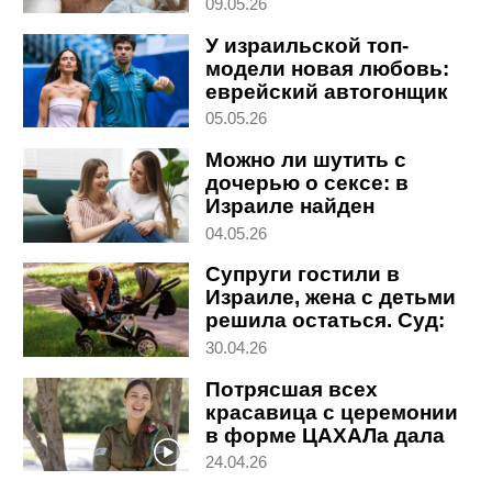
наркоза, не хочу жить"
09.05.26
У израильской топ-
модели новая любовь:
еврейский автогонщик
из Канады
05.05.26
Можно ли шутить с
дочерью о сексе: в
Израиле найден
научный ответ
04.05.26
Супруги гостили в
Израиле, жена с детьми
решила остаться. Суд:
ты похитила детей
30.04.26
Потрясшая всех
красавица с церемонии
в форме ЦАХАЛа дала
особое интервью
24.04.26