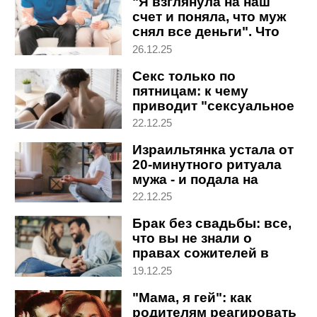
"Я взглянула на наш
счет и поняла, что муж
снял все деньги". Что
делать
26.12.25
Секс только по
пятницам: к чему
приводит "сексуальное
голодание" в паре
22.12.25
Израильтянка устала от
20-минутного ритуала
мужа - и подала на
развод
22.12.25
Брак без свадьбы: все,
что вы не знали о
правах сожителей в
Израиле (ядуим бе-
19.12.25
цибур)
"Мама, я гей": как
родителям реагировать