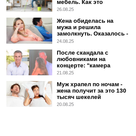
мебель. Как это
прекратить
26.08.25
Жена обиделась на
мужа и решила
замолкнуть. Оказалось -
навсегда
24.08.25
После скандала с
любовниками на
концерте: "камера
поцелуев" продолжает
21.08.25
работать
Муж храпел по ночам -
жена получит за это 130
тысяч шекелей
20.08.25