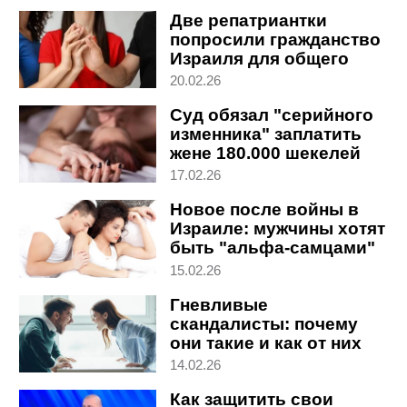
Две репатриантки
попросили гражданство
Израиля для общего
мужа
20.02.26
Суд обязал "серийного
изменника" заплатить
жене 180.000 шекелей
17.02.26
Новое после войны в
Израиле: мужчины хотят
быть "альфа-самцами"
15.02.26
Гневливые
скандалисты: почему
они такие и как от них
защититься
14.02.26
Как защитить свои