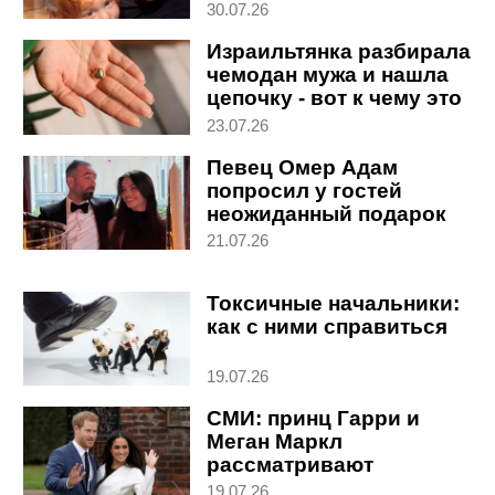
обнаружила, что
30.07.26
беременна
Израильтянка разбирала
чемодан мужа и нашла
цепочку - вот к чему это
привело
23.07.26
Певец Омер Адам
попросил у гостей
неожиданный подарок
на свадьбу
21.07.26
Токсичные начальники:
как с ними справиться
19.07.26
СМИ: принц Гарри и
Меган Маркл
рассматривают
возможность
19.07.26