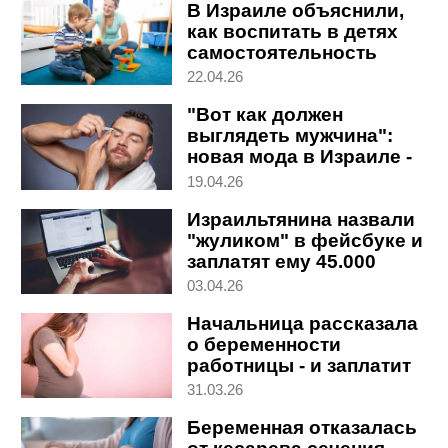
В Израиле объяснили,
как воспитать в детях
самостоятельность
22.04.26
"Вот как должен
выглядеть мужчина":
новая мода в Израиле -
луксмаксинг
19.04.26
Израильтянина назвали
"жуликом" в фейсбуке и
заплатят ему 45.000
шекелей
03.04.26
Начальница рассказала
о беременности
работницы - и заплатит
ей 15.000 шекелей
31.03.26
Беременная отказалась