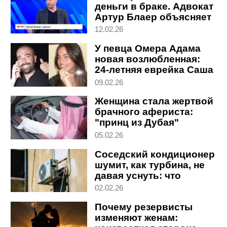
деньги в браке. Адвокат
Артур Блаер объясняет
в студии "Вестей"
12.02.26
У певца Омера Адама
новая возлюбленная:
24-летняя еврейка Саша
из Италии
09.02.26
Женщина стала жертвой
брачного афериста:
"принц из Дубая"
выманил миллионы
05.02.26
Соседский кондиционер
шумит, как турбина, не
давая уснуть: что
делать
02.02.26
Почему резервисты
изменяют женам: