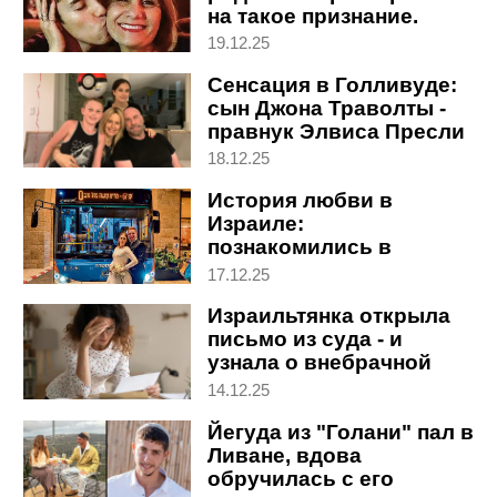
на такое признание.
Откровенное интервью
19.12.25
Сенсация в Голливуде:
сын Джона Траволты -
правнук Элвиса Пресли
18.12.25
История любви в
Израиле:
познакомились в
автобусе и после
17.12.25
свадьбы поехали на нем
Израильтянка открыла
домой
письмо из суда - и
узнала о внебрачной
дочери мужа
14.12.25
Йегуда из "Голани" пал в
Ливане, вдова
обручилась с его