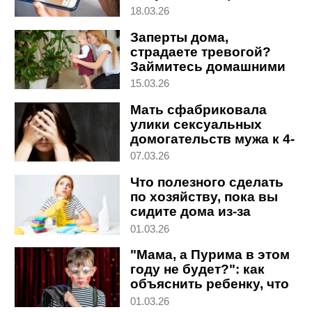
история
18.03.26
Заперты дома,
страдаете тревогой?
Займитесь домашними
растениями
15.03.26
Мать сфабриковала
улики сексуальных
домогательств мужа к 4-
летней дочери
07.03.26
Что полезного сделать
по хозяйству, пока вы
сидите дома из-за
войны
01.03.26
"Мама, а Пурима в этом
году не будет?": как
объяснить ребенку, что
происходит
01.03.26