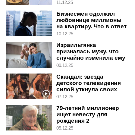
командиром
11.12.25
Бизнесмен одолжил
любовнице миллионы
на квартиру. Что в ответ
потребовала жена
10.12.25
Израильтянка
призналась мужу, что
случайно изменила ему
25 лет назад. Вот его
09.12.25
реакция
Скандал: звезда
детского телевидения
силой уткнула своих
детей в торт на дне
07.12.25
рождения
79-летний миллионер
ищет невесту для
рождения 2
наследников: вот его
05.12.25
требования