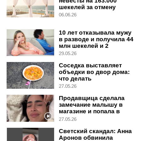
невесты на 163.000
шекелей за отмену
свадьбы
06.06.26
10 лет отказывала мужу
в разводе и получила 44
млн шекелей и 2
квартиры
29.05.26
Соседка выставляет
объедки во двор дома:
что делать
27.05.26
Продавщица сделала
замечание малышу в
магазине и попала в
виральный пост
27.05.26
Светский скандал: Анна
Аронов обвинила