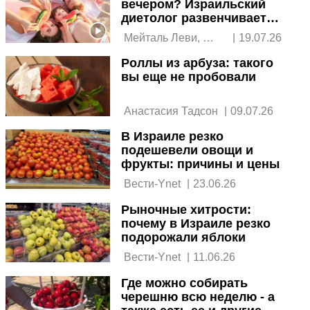
вечером? Израильский
диетолог развенчивает
мифы
 Мейталь Леви, 
|
19.07.26
клинический 
Роллы из арбуза: такого
диетолог 
вы еще не пробовали
 Анастасия Тадсон 
|
09.07.26
В Израиле резко
подешевели овощи и
фрукты: причины и цены
 Вести-Ynet 
|
23.06.26
Рыночные хитрости:
почему в Израиле резко
подорожали яблоки
 Вести-Ynet 
|
11.06.26
Где можно собирать
черешню всю неделю - а