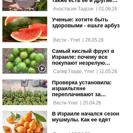
также есть ее и другие
ягоды
 Анастасия Тадсон 
|
01.06.26
Ученые: хотите быть
здоровыми - ешьте арбуз
 Вести - Ynet 
|
28.05.26
Самый кислый фрукт в
Израиле: почему все
покупают незрелую
сливу
 Сапир Гордо, Ynet 
|
11.05.26
Проверка установила:
израильтяне
переплачивают за
импортный виноград
 Вести-Ynet 
|
20.04.26
вдвое
В Израиле начался сезон
мушмулы. Как ее едят