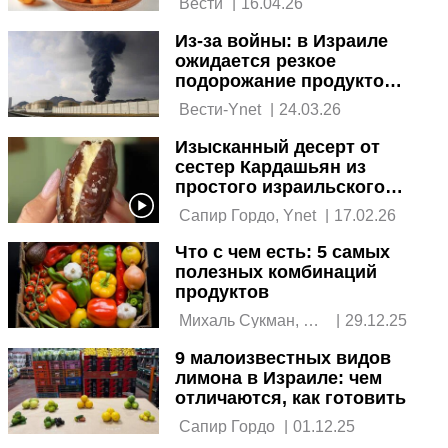
 Вести 
|
16.04.26
Из-за войны: в Израиле
ожидается резкое
подорожание продуктов
питания
 Вести-Ynet 
|
24.03.26
Изысканный десерт от
сестер Кардашьян из
простого израильского
финика
 Сапир Гордо, Ynet 
|
17.02.26
Что с чем есть: 5 самых
полезных комбинаций
продуктов
 Михаль Сукман, 
|
29.12.25
клинический 
9 малоизвестных видов
диетолог 
лимона в Израиле: чем
отличаются, как готовить
 Сапир Гордо 
|
01.12.25