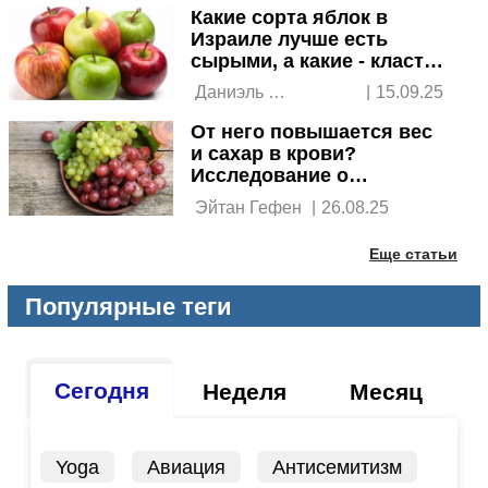
Какие сорта яблок в
Израиле лучше есть
сырыми, а какие - класть
в выпечку
 Даниэль 
|
15.09.25
Штайсслингер 
От него повышается вес
и сахар в крови?
Исследование о
винограде опровергает
 Эйтан Гефен 
|
26.08.25
Еще статьи
Популярные теги
Сегодня
Неделя
Месяц
Yoga
Авиация
Антисемитизм