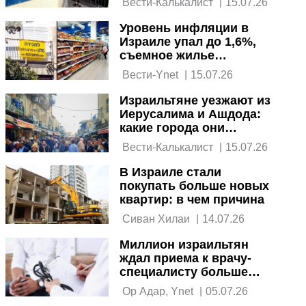
 Вести-Калькалист 
|
15.07.26
Уровень инфляции в
Израиле упал до 1,6%,
съемное жилье
подорожало
 Вести-Ynet 
|
15.07.26
Израильтяне уезжают из
Иерусалима и Ашдода:
какие города они
выбирают
 Вести-Калькалист 
|
15.07.26
В Израиле стали
покупать больше новых
квартир: в чем причина
 Сиван Хилаи 
|
14.07.26
Миллион израильтян
ждал приема к врачу-
специалисту больше
месяца: данные ЦСБ
 Ор Адар, Ynet 
|
05.07.26