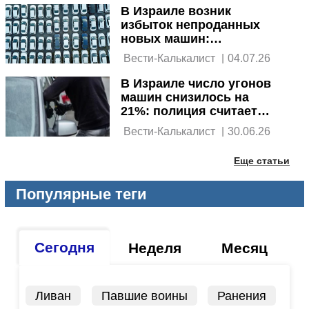
В Израиле возник
избыток непроданных
новых машин:
начинается ценовая
 Вести-Калькалист 
|
04.07.26
война
В Израиле число угонов
машин снизилось на
21%: полиция считает
это своей заслугой
 Вести-Калькалист 
|
30.06.26
Еще статьи
Популярные теги
Сегодня
Неделя
Месяц
Ливан
Павшие воины
Ранения