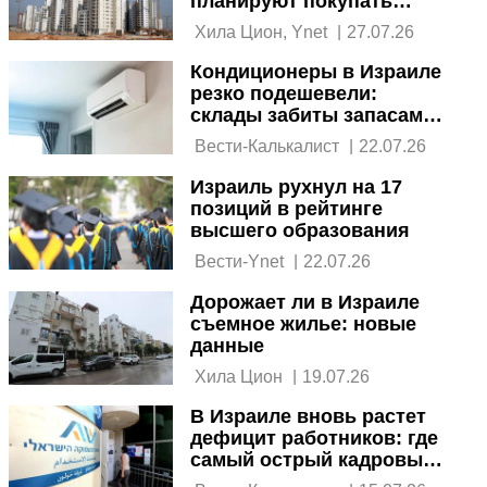
планируют покупать
квартиру
 Хила Цион, Ynet 
|
27.07.26
Кондиционеры в Израиле
резко подешевели:
склады забиты запасами
на два года вперед
 Вести-Калькалист 
|
22.07.26
Израиль рухнул на 17
позиций в рейтинге
высшего образования
 Вести-Ynet 
|
22.07.26
Дорожает ли в Израиле
съемное жилье: новые
данные
 Хила Цион 
|
19.07.26
В Израиле вновь растет
дефицит работников: где
самый острый кадровый
голод