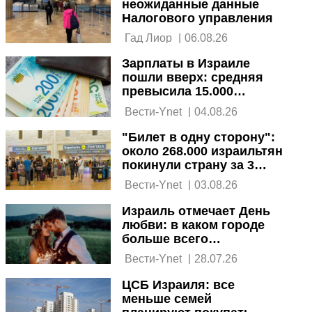
неожиданные данные
Налогового управления
 Гад Лиор 
|
06.08.26
Зарплаты в Израиле
пошли вверх: средняя
превысила 15.000
шекелей
 Вести-Ynet 
|
04.08.26
"Билет в одну сторону":
около 268.000 израильтян
покинули страну за 3
года
 Вести-Ynet 
|
03.08.26
Израиль отмечает День
любви: в каком городе
больше всего
холостяков
 Вести-Ynet 
|
28.07.26
ЦСБ Израиля: все
меньше семей