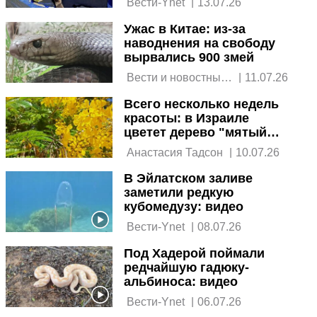
 Вести-Ynet 
|
13.07.26
Ужас в Китае: из-за
наводнения на свободу
вырвались 900 змей
 Вести и новостные 
|
11.07.26
агентства 
Всего несколько недель
красоты: в Израиле
цветет дерево "мятый
щит"
 Анастасия Тадсон 
|
10.07.26
В Эйлатском заливе
заметили редкую
кубомедузу: видео
 Вести-Ynet 
|
08.07.26
Под Хадерой поймали
редчайшую гадюку-
альбиноса: видео
 Вести-Ynet 
|
06.07.26