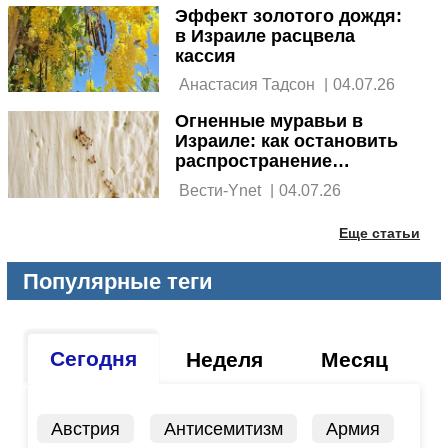
Эффект золотого дождя:
в Израиле расцвела
кассия
 Анастасия Тадсон 
|
04.07.26
Огненные муравьи в
Израиле: как остановить
распространение
опасного вида
 Вести-Ynet 
|
04.07.26
Еще статьи
Популярные теги
Сегодня
Неделя
Месяц
Австрия
Антисемитизм
Армия