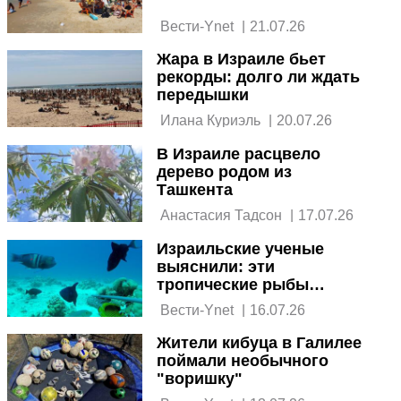
 Вести-Ynet 
|
21.07.26
Жара в Израиле бьет
рекорды: долго ли ждать
передышки
 Илана Куриэль 
|
20.07.26
В Израиле расцвело
дерево родом из
Ташкента
 Анастасия Тадсон 
|
17.07.26
Израильские ученые
выяснили: эти
тропические рыбы
вскоре захватят
 Вести-Ynet 
|
16.07.26
Средиземное море
Жители кибуца в Галилее
поймали необычного
"воришку"