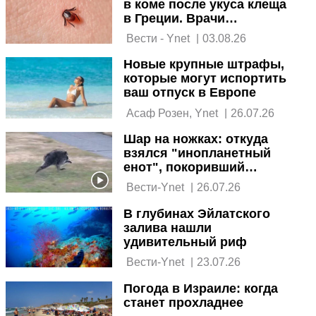
в коме после укуса клеща
в Греции. Врачи
объясняют
 Вести - Ynet 
|
03.08.26
Новые крупные штрафы,
которые могут испортить
ваш отпуск в Европе
 Асаф Розен, Ynet 
|
26.07.26
Шар на ножках: откуда
взялся "инопланетный
енот", покоривший
соцсети
 Вести-Ynet 
|
26.07.26
В глубинах Эйлатского
залива нашли
удивительный риф
 Вести-Ynet 
|
23.07.26
Погода в Израиле: когда
станет прохладнее