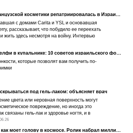
Создатель модной французской косметики репатриировалась в Израиль
тавшая с домами Carita и YSL и основавшая
rry, рассказывает, что побудило ее переехать
 и жить здесь несмотря на войну. Интервью
Как сделать удачные селфи в купальнике: 10 советов израильского фотографа
нкости, которые позволят вам получить по-
нимки
скрываться под гель-лаком: объясняет врач
ение цвета или неровная поверхность могут
осметическое повреждение, но иногда это
ак связаны гель‑лак и здоровье ногтя, и в
титься к врачу
06.26
Астронавтка показала, как моет голову в космосе. Ролик набрал миллионы просмотров