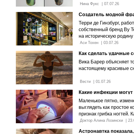
 Нина Фукс 
|
07.07.26
Терри де Гинзбург, рабо
собственный бренд By Te
на историческую родину
 Аси Тохен 
|
03.07.26
Вика Барер объясняет то
настоящему красивые с
 Вести 
|
01.07.26
Какие инфекции могут 
Маленькое пятно, измен
выглядеть как простое к
признак грибка ногтей. К
какой момент стоит обра
 Доктор Алина Лозински 
|
23.