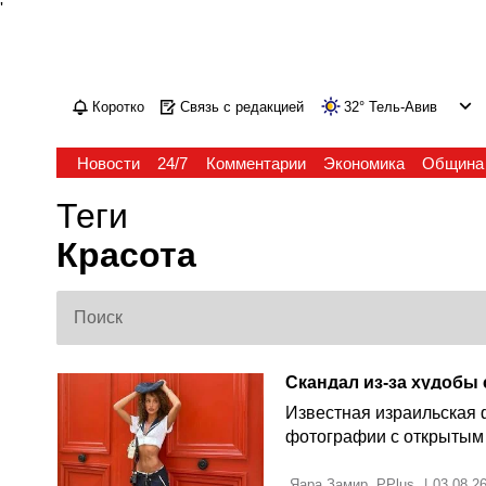
'
Коротко
Связь с редакцией
32
°
Тель-Авив
Новости
24/7
Комментарии
Экономика
Община
Теги
Красота
Известная израильская
фотографии с открытым 
 Яара Замир, PPlus 
|
03.08.2