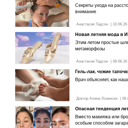
Секреты ухода на расст
внимание
 Анастасия Тадсон 
|
10.06.26
Этим летом простые шл
метаморфозы
 Анастасия Тадсон 
|
09.06.26
Врач объясняет, как на
 Доктор Алина Лозински 
|
06.
Опасная тенденция ле
Вместо макияжа или бро
особым способом загара