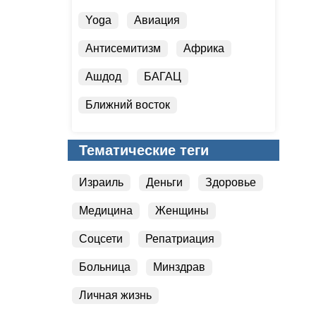
Yoga
Авиация
Антисемитизм
Африка
Ашдод
БАГАЦ
Ближний восток
Бойкот Израиля
Тематические теги
Болезни легких
Израиль
Деньги
Здоровье
Вести Студия
Медицина
Женщины
Соцсети
Репатриация
Больница
Минздрав
Личная жизнь