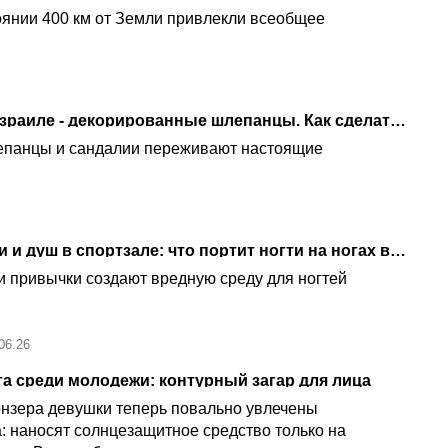
оянии 400 км от Земли привлекли всеобщее
Новая летняя мода в Израиле - декорированные шлепанцы. Как сделать самостоятельно
епанцы и сандалии переживают настоящие
Гель-лак, чужие тапочки и душ в спортзале: что портит ногти на ногах в Израиле
ши привычки создают вредную среду для ногтей
06.26
та среди молодежи: контурный загар для лица
нзера девушки теперь повально увлечены
: наносят солнцезащитное средство только на