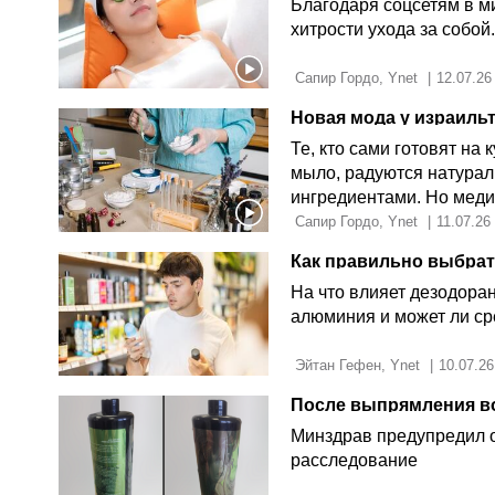
Благодаря соцсетям в м
хитрости ухода за собо
 Сапир Гордо, Ynet 
|
12.07.26
Новая мода у израильт
Те, кто сами готовят на
мыло, радуются натурал
ингредиентами. Но меди
сертифицированный про
 Сапир Гордо, Ynet 
|
11.07.26
Как правильно выбрать
На что влияет дезодоран
алюминия и может ли сре
 Эйтан Гефен, Ynet 
|
10.07.26
После выпрямления в
Минздрав предупредил 
расследование