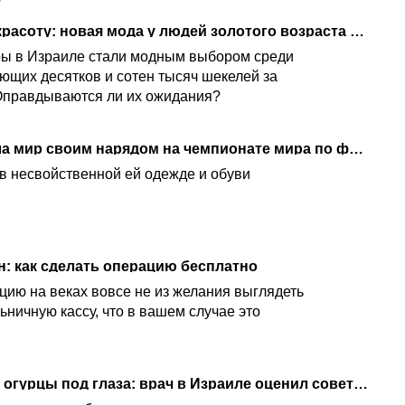
100 тысяч шекелей на красоту: новая мода у людей золотого возраста в Израиле
ры в Израиле стали модным выбором среди
ющих десятков и сотен тысяч шекелей за
Оправдываются ли их ожидания?
Мелания Трамп удивила мир своим нарядом на чемпионате мира по футболу
в несвойственной ей одежде и обуви
н: как сделать операцию бесплатно
ию на веках вовсе не из желания выглядеть
ьничную кассу, что в вашем случае это
Зубная паста на прыщ, огурцы под глаза: врач в Израиле оценил советы из соцсетей