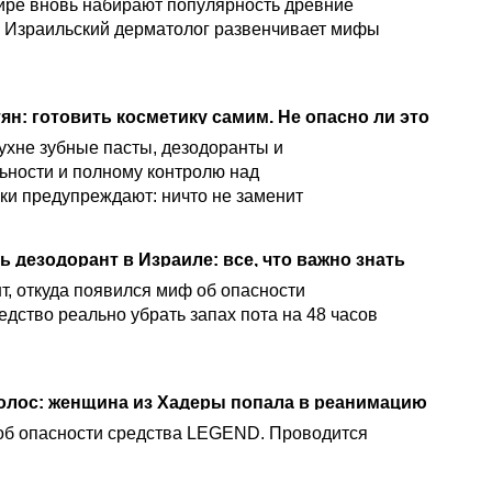
ире вновь набирают популярность древние
й. Израильский дерматолог развенчивает мифы
ян: готовить косметику самим. Не опасно ли это
 кухне зубные пасты, дезодоранты и
ьности и полному контролю над
ки предупреждают: ничто не заменит
дукт, прошедший многолетние исследования
 дезодорант в Израиле: все, что важно знать
т, откуда появился миф об опасности
дство реально убрать запах пота на 48 часов
олос: женщина из Хадеры попала в реанимацию
об опасности средства LEGEND. Проводится