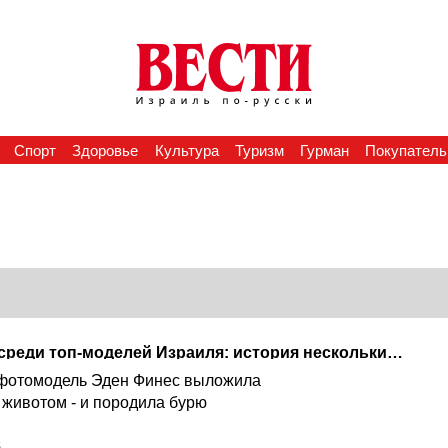
Спорт
Здоровье
Культура
Туризм
Гурман
Покупатель
Скандал из-за худобы среди топ-моделей Израиля: история нескольких снимков
 фотомодель Эден Финес выложила
животом - и породила бурю
6