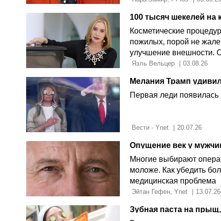
Косметические процеду
пожилых, порой не жале
улучшение внешности. 
 Яэль Вельцер 
|
03.08.26
Первая леди появилась 
 Вести - Ynet 
|
20.07.26
Опущение век у мужчи
Многие выбирают операц
моложе. Как убедить бол
медицинская проблема
 Эйтан Гефен, Ynet 
|
13.07.26