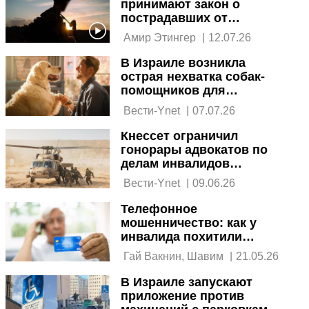
принимают закон о
пострадавших от
боевого шока
 Амир Этингер 
|
12.07.26
В Израиле возникла
острая нехватка собак-
помощников для
инвалидов ЦАХАЛа
 Вести-Ynet 
|
07.07.26
Кнессет ограничил
гонорары адвокатов по
делам инвалидов
ЦАХАЛа и жертв
 Вести-Ynet 
|
09.06.26
терактов
Телефонное
мошенничество: как у
инвалида похитили
130.000 шекелей
 Гай Вакнин, Шавим 
|
21.05.26
В Израиле запускают
приложение против