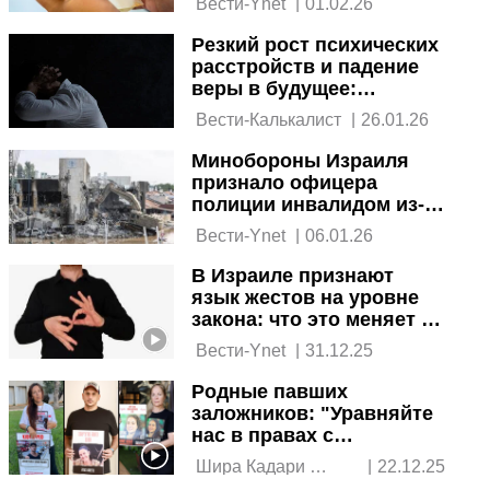
 Вести-Ynet 
|
01.02.26
Резкий рост психических
расстройств и падение
веры в будущее:
тревожные данные по
 Вести-Калькалист 
|
26.01.26
Израилю
Минобороны Израиля
признало офицера
полиции инвалидом из-за
просмотра видео резни 7
 Вести-Ynet 
|
06.01.26
октября
В Израиле признают
язык жестов на уровне
закона: что это меняет на
практике
 Вести-Ynet 
|
31.12.25
Родные павших
заложников: "Уравняйте
нас в правах с
пережившими плен"
 Шира Кадари 
|
22.12.25
Овадья 