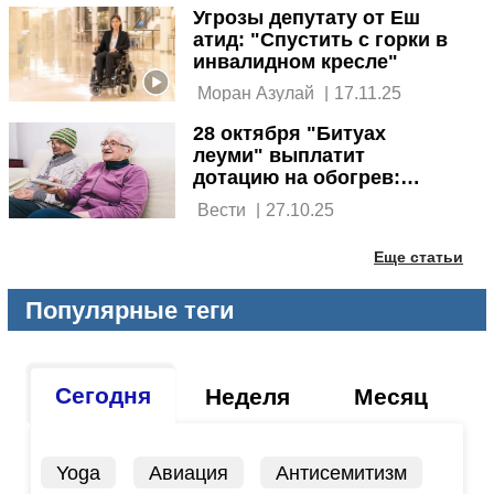
Угрозы депутату от Еш
атид: "Спустить с горки в
инвалидном кресле"
 Моран Азулай 
|
17.11.25
28 октября "Битуах
леуми" выплатит
дотацию на обогрев:
кому положено
 Вести 
|
27.10.25
Еще статьи
Популярные теги
Сегодня
Неделя
Месяц
Yoga
Авиация
Антисемитизм