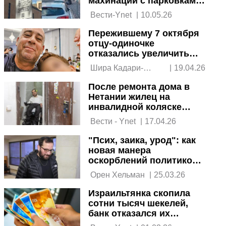
махинаций с парковками
для инвалидов
 Вести-Ynet 
|
10.05.26
Пережившему 7 октября
отцу-одиночке
отказались увеличить
пособие
 Шира Кадари-
|
19.04.26
Овадья 
После ремонта дома в
Нетании жилец на
инвалидной коляске
остался без квартиры
 Вести - Ynet 
|
17.04.26
"Псих, заика, урод": как
новая манера
оскорблений политиков
вредит простым людям
 Орен Хельман 
|
25.03.26
Израильтянка скопила
сотни тысяч шекелей,
банк отказался их
принять: что решил суд