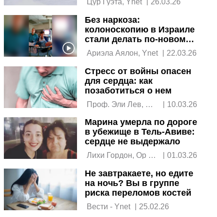
 Цур Гуэта, Ynet 
|
26.03.26
Без наркоза:
колоноскопию в Израиле
стали делать по-новому
из-за войны
 Ариэла Аялон, Ynet 
|
22.03.26
Стресс от войны опасен
для сердца: как
позаботиться о нем
 Проф. Эли Лев, 
|
10.03.26
проф. Заза 
Марина умерла по дороге
Яакобишвили 
в убежище в Тель-Авиве:
сердце не выдержало
 Лихи Гордон, Ор 
|
01.03.26
Адар 
Не завтракаете, но едите
на ночь? Вы в группе
риска переломов костей
 Вести - Ynet 
|
25.02.26