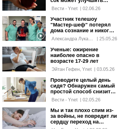
сок может улучшить
здоровье. Хотя и не у
 Вести - Ynet 
|
02.06.26
всех
Участник телешоу
"Мастер-шеф" потерял
дома сознание и никого
не узнал, когда очнулся
 Александра Лукаш, 
|
25.05.26
Ynet 
Ученые: ожирение
наиболее опасно в
возрасте 17-29 лет
 Эйтан Гефен, Ynet 
|
03.05.26
Проводите целый день
сидя? Обнаружен самый
простой способ снизить
вред
 Вести - Ynet 
|
02.05.26
Мы и так плохо спим из-
за войны, не повредит ли
сердцу переход на
летнее время?