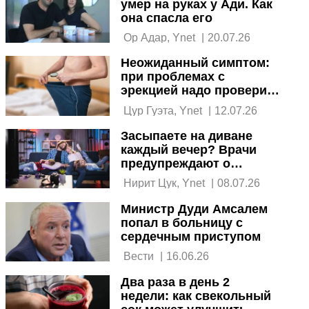
умер на руках у Ади. Как
она спасла его
 Ор Адар, Ynet 
|
20.07.26
Неожиданный симптом:
при проблемах с
эрекцией надо проверить
сердце
 Цур Гуэта, Ynet 
|
12.07.26
Засыпаете на диване
каждый вечер? Врачи
предупреждают о
последствиях
 Нирит Цук, Ynet 
|
08.07.26
Министр Дуди Амсалем
попал в больницу с
сердечным приступом
 Вести 
|
16.06.26
Два раза в день 2
недели: как свекольный