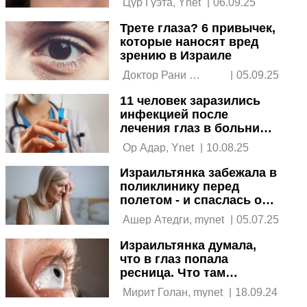
 Цур Гуэта, Ynet 
|
06.09.25
Трете глаза? 6 привычек,
которые наносят вред
зрению в Израиле
 Доктор Рани 
|
05.09.25
Исраэль Патал 
11 человек заразились
инфекцией после
лечения глаз в больнице
Иерусалима
 Ор Адар, Ynet 
|
10.08.25
Израильтянка забежала в
поликлинику перед
полетом - и спаслась от
смерти
 Ашер Атедги, mynet 
|
05.07.25
Израильтянка думала,
что в глаз попала
ресница. Что там
выросло на самом деле
 Мирит Голан, mynet 
|
18.09.24