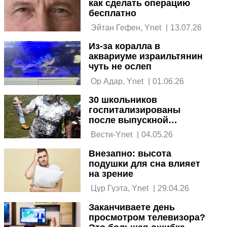
как сделать операцию
бесплатно
 Эйтан Гефен, Ynet 
|
13.07.26
Из-за коралла в
аквариуме израильтянин
чуть не ослеп
 Ор Адар, Ynet 
|
01.06.26
30 школьников
госпитализированы
после выпускной
вечеринки в Хадере
 Вести-Ynet 
|
04.05.26
Внезапно: высота
подушки для сна влияет
на зрение
 Цур Гуэта, Ynet 
|
29.04.26
Заканчиваете день
просмотром телевизора?