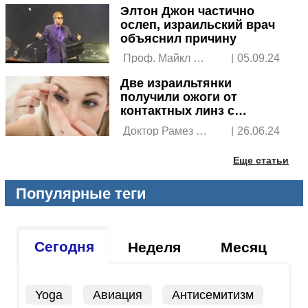
Элтон Джон частично
ослеп, израильский врач
объяснил причину
 Проф. Майкл 
|
05.09.24
Мимуни, 
Две израильтянки
офтальмолог 
получили ожоги от
контактных линз с
иностранных сайтов
 Доктор Рамез 
|
26.06.24
Барбара, 
офтальмолог 
Еще статьи
Популярные теги
Сегодня
Неделя
Месяц
Yoga
Авиация
Антисемитизм