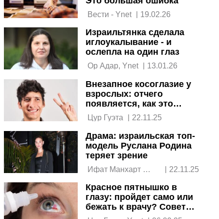
Это большая ошибка
 Вести - Ynet 
|
19.02.26
Израильтянка сделала
иглоукалывание - и
ослепла на один глаз
 Ор Адар, Ynet 
|
13.01.26
Внезапное косоглазие у
взрослых: отчего
появляется, как это
лечат в Израиле
 Цур Гуэта 
|
22.11.25
Драма: израильская топ-
модель Руслана Родина
теряет зрение
 Ифат Манхарт 
|
22.11.25
(журнал "Ла-Иша") и 
Красное пятнышко в
Вести 
глазу: пройдет само или
бежать к врачу? Советы
доктора