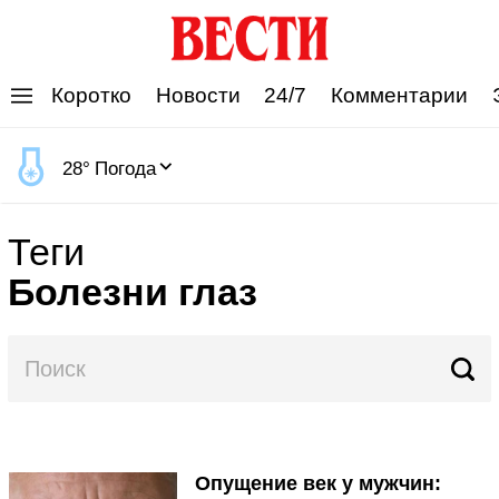
'
Коротко
Новости
24/7
Комментарии
28
°
Погода
Теги
Болезни глаз
Опущение век у мужчин: