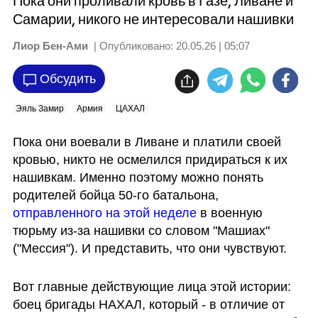
Пока они проливали кровь в Газе, Ливане и
Самарии, никого не интересовали нашивки
Лиор Бен-Ами
| Опубликовано:
20.05.26 | 05:07
Обсудить
Эяль Замир
Армия
ЦАХАЛ
Пока они воевали в Ливане и платили своей 
кровью, никто не осмелился придираться к их 
нашивкам. Именно поэтому можно понять 
родителей бойца 50-го батальона, 
отправленного на этой неделе
 в военную 
тюрьму из-за нашивки со словом "Машиах" 
("Мессия"). И представить, что они чувствуют.
Вот главные действующие лица этой истории: 
боец бригады НАХАЛ, который - в отличие от 