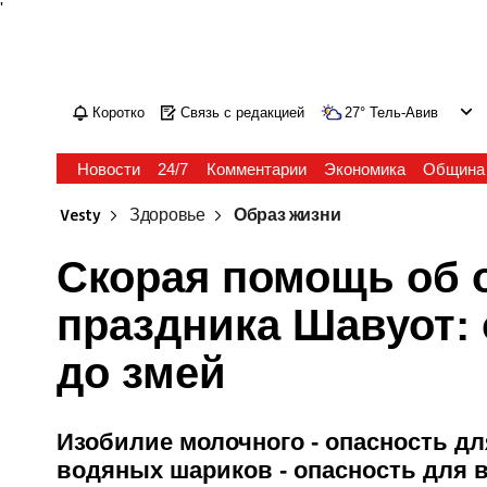
'
Коротко
Связь с редакцией
27
°
Тель-Авив
Новости
24/7
Комментарии
Экономика
Община
Vesty
Здоровье
Образ жизни
Скорая помощь об 
праздника Шавуот:
до змей
Изобилие молочного - опасность дл
водяных шариков - опасность для 