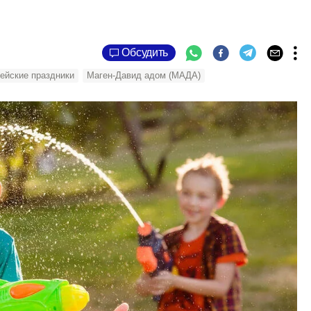
Обсудить
ейские праздники
Маген-Давид адом (МАДА)