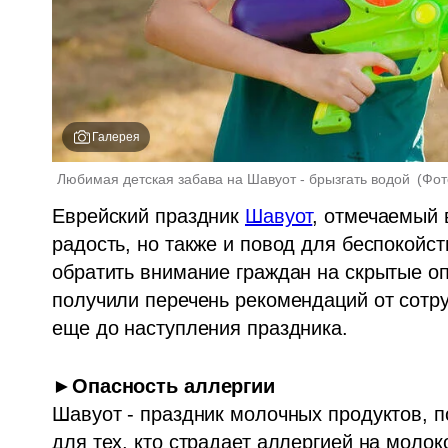
Галерея
Любимая детская забава на Шавуот - брызгать водой 
(
Фот
Еврейский праздник 
Шавуот
, отмечаемый в
радость, но также и повод для беспокой
обратить внимание граждан на скрытые оп
получили перечень рекомендаций от сотруд
еще до наступления праздника. 
Шавуот - праздник молочных продуктов, п
для тех, кто страдает аллергией на молок