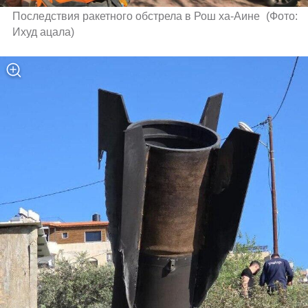
Последствия ракетного обстрела в Рош ха-Аине 
(
Фото: 
Ихуд ацала
)