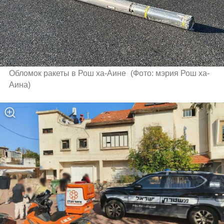
Обломок ракеты в Рош ха-Аине 
(
Фото: мэрия Рош ха-
Аина
)