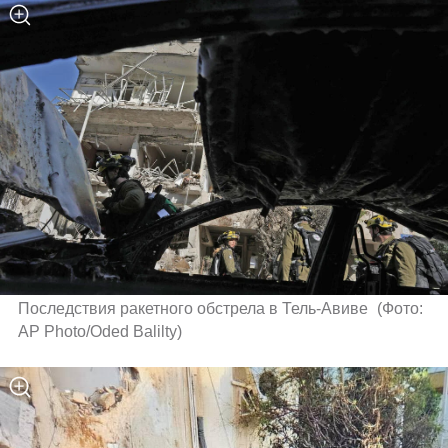
Последствия ракетного обстрела в Тель-Авиве 
(
Фото: 
AP Photo/Oded Balilty
)