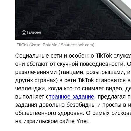
Галерея
TikTok
(
Фото: PixieMe / Shutterstock.com
)
Cоциальные сети и особенно TikTok служат
они сбегают от скучной повседневности. 
развлечениями (танцами, розыгрышами, и
других странах) в сети TikTok становятся
челленджи, когда кто-то снимает видео, 
выполняет с
транное задание
, предлагая 
задания довольно безобидны и просты в и
общественного здоровья. О самых рисков
на израильском сайте Ynet. 