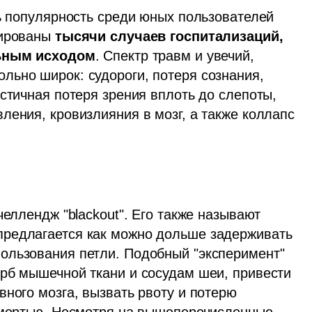
ь популярность среди юных пользователей 
ированы 
тысячи случаев госпитализаций,
ьным исходом
. Спектр травм и увечий, 
ьно широк: судороги, потеря сознания, 
стичная потеря зрения вплоть до слепоты, 
ения, кровизлияния в мозг, а также коллапс 
еллендж "blackout". Его также называют 
редлагается как можно дольше задерживать 
ользования петли. Подобный "эксперимент" 
рб мышечной ткани и сосудам шеи, привести 
ного мозга, вызвать рвоту и потерю 
смертью. Несмотря на вышеперечисленные 