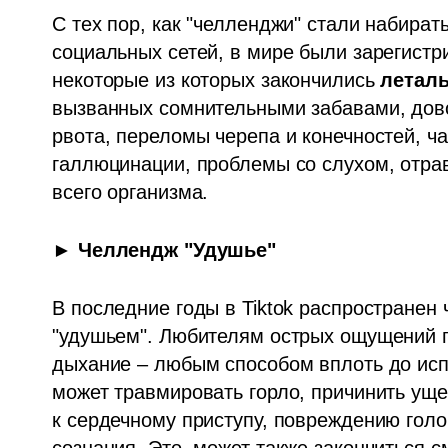
С тех пор, как "челленджи" стали набират
социальных сетей, в мире были зарегистр
некоторые из которых закончились 
летал
вызванных сомнительными забавами, довол
рвота, переломы черепа и конечностей, ча
галлюцинации, проблемы со слухом, отравл
всего организма.
► Челлендж "Удушье"
В последние годы в Tiktok распространен ч
"удушьем". Любителям острых ощущений п
дыхание – любым способом вплоть до исп
может травмировать горло, причинить уще
к сердечному приступу, повреждению голов
сознания. Это  может также закончиться 