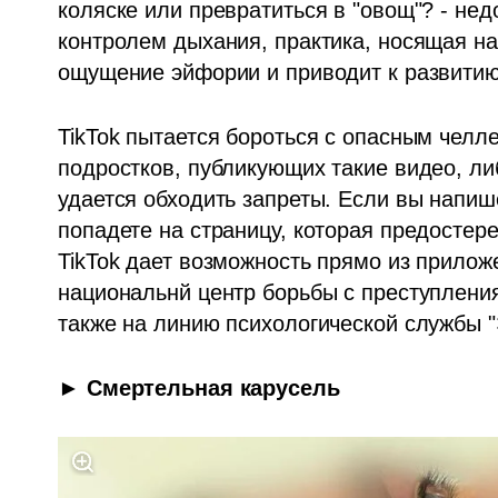
коляске или превратиться в "овощ"? - недо
контролем дыхания, практика, носящая н
ощущение эйфории и приводит к развитию 
TikTok пытается бороться с опасным челле
подростков, публикующих такие видео, ли
удается обходить запреты. Если вы напише
попадете на страницу, которая предостере
TikTok дает возможность прямо из приложе
национальнй центр борьбы с преступления
также на линию психологической службы "
► Смертельная карусель