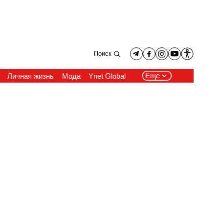
Поиск
Еще
Личная жизнь
Мода
Ynet Global