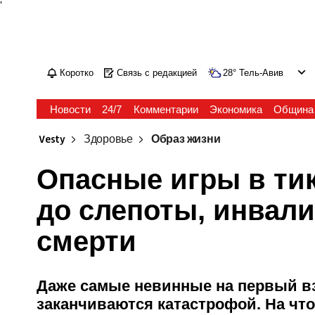
'
Коротко
Связь с редакцией
28
°
Тель-Авив
Новости
24/7
Комментарии
Экономика
Община
Vesty
Здоровье
Образ жизни
Опасные игры в тик
до слепоты, инвали
смерти
Даже самые невинные на первый в
заканчиваются катастрофой. На чт