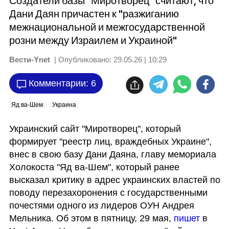
Создатели базы "Миротворец" считают, что
Дани Даян причастен к "разжиганию
межнациональной и межгосударственной
розни между Израилем и Украиной"
Вести-Ynet
| Опубликовано:
29.05.26 | 10:29
Комментарии: 6
Яд ва-Шем
Украина
Украинский сайт "Миротворец", который 
формирует "реестр лиц, враждебных Украине", 
внес в свою базу Дани Даяна, главу мемориала 
Холокоста "Яд ва-Шем", который ранее 
высказал критику в адрес украинских властей по 
поводу перезахоронения с государственными 
почестями одного из лидеров ОУН Андрея 
Мельника. Об этом в пятницу, 29 мая, 
пишет 
в 